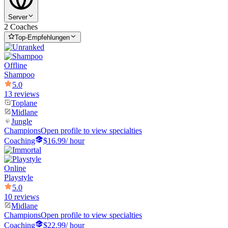
Server
2 Coaches
Top-Empfehlungen
Offline
Shampoo
5.0
13 reviews
Toplane
Midlane
Jungle
Champions
Open profile to view specialties
Coaching
$16.99
/ hour
Online
Playstyle
5.0
10 reviews
Midlane
Champions
Open profile to view specialties
Coaching
$22.99
/ hour