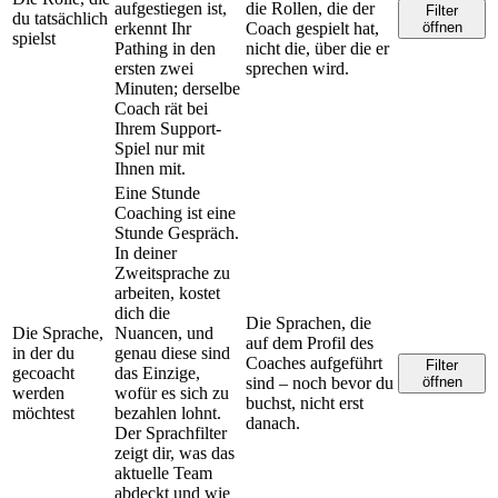
aufgestiegen ist,
die Rollen, die der
Filter
du tatsächlich
erkennt Ihr
Coach gespielt hat,
öffnen
spielst
Pathing in den
nicht die, über die er
ersten zwei
sprechen wird.
Minuten; derselbe
Coach rät bei
Ihrem Support-
Spiel nur mit
Ihnen mit.
Eine Stunde
Coaching ist eine
Stunde Gespräch.
In deiner
Zweitsprache zu
arbeiten, kostet
dich die
Die Sprachen, die
Die Sprache,
Nuancen, und
auf dem Profil des
in der du
genau diese sind
Coaches aufgeführt
Filter
gecoacht
das Einzige,
sind – noch bevor du
öffnen
werden
wofür es sich zu
buchst, nicht erst
möchtest
bezahlen lohnt.
danach.
Der Sprachfilter
zeigt dir, was das
aktuelle Team
abdeckt und wie