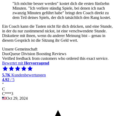
"Ich möchte besser werden" kostet dich die ersten fünfzehn
Minuten. "Ich verliere ständig Spiele, bei denen ich nach
zwanzig Minuten geführt habe" bringt den Coach direkt zu
dem Teil deines Spiels, der dich tatsächlich den Rang kostet.
Ein Coach kann die Tasten nicht für dich drücken, und eine Stunde,
in der du nur zustimmend nickst, ist eine verschwendete Stunde.
Diskutiere mit ihnen, wenn du anderer Meinung bist – genau in
diesem Gespräch ist die Sitzung ihr Geld wert.
Unsere Gemeinschaft
DuoQueue Division Boosting Reviews
Verified feedback from customers who ordered this exact service.
Bewertet mit
Hervorragend
5.7K
Kundenbewertungen
4.92
/ 5
"
C
C***3
Oct 29, 2024