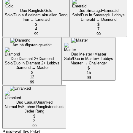
Duo Rangliste
Gold
Duo Smaragd+
Emerald
Solo/Duo auf deinem aktuellen Rang
Solo/Duo in Smaragd+ Lobbys
Iron → Emerald
Emerald → Diamond
$
$
4
7
99
99
Am häufigsten gewählt
Duo Meister+
Master
Duo Diamant 2+
Diamond
Solo/Duo in Master+ Lobbys
Solo/Duo in Diamant 2+ Lobbys
Master → Challenger
Diamond → Master
$
$
15
12
99
99
Duo Casual
Unranked
Normal 5v5, ohne Ranglistendruck
Jeder Rang
$
2
99
Ausgewähltes Paket