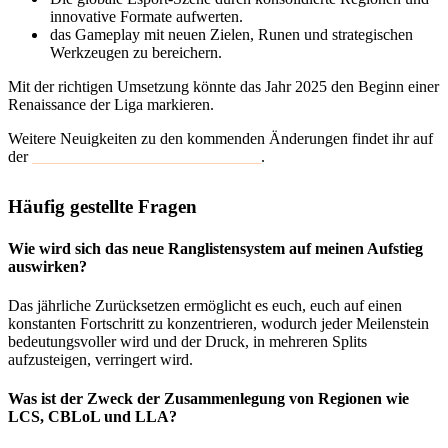
innovative Formate aufwerten.
das Gameplay mit neuen Zielen, Runen und strategischen
Werkzeugen zu bereichern.
Mit der richtigen Umsetzung könnte das Jahr 2025 den Beginn einer
Renaissance der Liga markieren.
Weitere Neuigkeiten zu den kommenden Änderungen findet ihr auf
der
offiziellen Seite mit den Patch Notes
.
Häufig gestellte Fragen
Wie wird sich das neue Ranglistensystem auf meinen Aufstieg
auswirken?
Das jährliche Zurücksetzen ermöglicht es euch, euch auf einen
konstanten Fortschritt zu konzentrieren, wodurch jeder Meilenstein
bedeutungsvoller wird und der Druck, in mehreren Splits
aufzusteigen, verringert wird.
Was ist der Zweck der Zusammenlegung von Regionen wie
LCS, CBLoL und LLA?