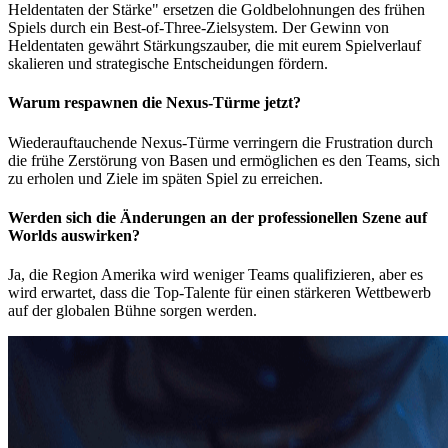
Heldentaten der Stärke" ersetzen die Goldbelohnungen des frühen
Spiels durch ein Best-of-Three-Zielsystem. Der Gewinn von
Heldentaten gewährt Stärkungszauber, die mit eurem Spielverlauf
skalieren und strategische Entscheidungen fördern.
Warum respawnen die Nexus-Türme jetzt?
Wiederauftauchende Nexus-Türme verringern die Frustration durch
die frühe Zerstörung von Basen und ermöglichen es den Teams, sich
zu erholen und Ziele im späten Spiel zu erreichen.
Werden sich die Änderungen an der professionellen Szene auf
Worlds auswirken?
Ja, die Region Amerika wird weniger Teams qualifizieren, aber es
wird erwartet, dass die Top-Talente für einen stärkeren Wettbewerb
auf der globalen Bühne sorgen werden.