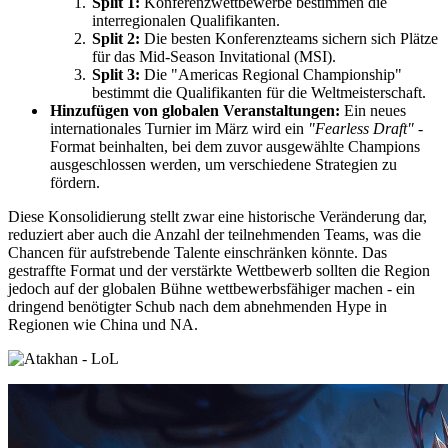
Split 1:
Konferenzwettbewerbe bestimmen die
interregionalen Qualifikanten.
Split 2:
Die besten Konferenzteams sichern sich Plätze
für das Mid-Season Invitational (MSI).
Split 3:
Die "Americas Regional Championship"
bestimmt die Qualifikanten für die Weltmeisterschaft.
Hinzufügen von globalen Veranstaltungen:
Ein neues
internationales Turnier im März wird ein
"Fearless Draft"
-
Format beinhalten, bei dem zuvor ausgewählte Champions
ausgeschlossen werden, um verschiedene Strategien zu
fördern.
Diese Konsolidierung stellt zwar eine historische Veränderung dar,
reduziert aber auch die Anzahl der teilnehmenden Teams, was die
Chancen für aufstrebende Talente einschränken könnte. Das
gestraffte Format und der verstärkte Wettbewerb sollten die Region
jedoch auf der globalen Bühne wettbewerbsfähiger machen - ein
dringend benötigter Schub nach dem abnehmenden Hype in
Regionen wie China und NA.