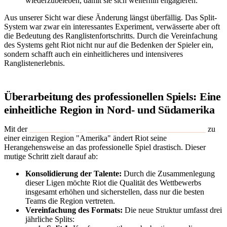
wiederzubeleben, damit sie sich weiterhin engagieren.
Aus unserer Sicht war diese Änderung längst überfällig. Das Split-
System war zwar ein interessantes Experiment, verwässerte aber oft
die Bedeutung des Ranglistenfortschritts. Durch die Vereinfachung
des Systems geht Riot nicht nur auf die Bedenken der Spieler ein,
sondern schafft auch ein einheitlicheres und intensiveres
Ranglistenerlebnis.
Überarbeitung des professionellen Spiels: Eine
einheitliche Region in Nord- und Südamerika
Mit der
Zusammenlegung der
LCS
, der
CBLoL
und der
LLA
zu
einer einzigen Region "Amerika" ändert Riot seine
Herangehensweise an das professionelle Spiel drastisch. Dieser
mutige Schritt zielt darauf ab:
Konsolidierung der Talente:
Durch die Zusammenlegung
dieser Ligen möchte Riot die Qualität des Wettbewerbs
insgesamt erhöhen und sicherstellen, dass nur die besten
Teams die Region vertreten.
Vereinfachung des Formats:
Die neue Struktur umfasst drei
jährliche Splits: