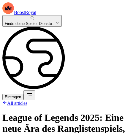
BoostRoyal
Finde deine Spiele, Dienste...
Eintragen
All articles
League of Legends 2025: Eine
neue Ära des Ranglistenspiels,