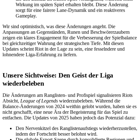
Wirkung im späten Spiel erhalten bleibt. Diese Änderung
sorgt für eine fairere Lane-Dynamik und ein reaktiveres
Gameplay.
Wir sind optimistisch, was diese Änderungen angeht. Die
Anpassungen an Gegenständen, Runen und Beschwörerzaubern
zeigen ein klares Engagement für die Verbesserung der Spielbalance
bei gleichzeitiger Wahrung der strategischen Tiefe. Mit diesen
Updates scheint Riot in der Lage zu sein, eine fesselndere und
lohnendere Liga-Erfahrung zu liefern.
Unsere Sichtweise: Den Geist der Liga
wiederbeleben
Die Änderungen am Ranglisten- und Profispiel signalisieren Riots
Absicht,
League of Legends
wiederzubeleben. Während die
Balance-Änderungen von 2024 weithin gelobt wurden, haben sie es
nicht geschafft, eine neue Ära der Begeisterung für das Spiel zu
entfachen. Die Updates von 2025 haben jedoch das Potenzial dazu:
Den Nervenkitzel des Ranglistenaufstiegs wiederherzustellen,
indem der Fortschritt besser belohnt wird.
Die globale Esport-Szene durch konsolidierte Regionen und