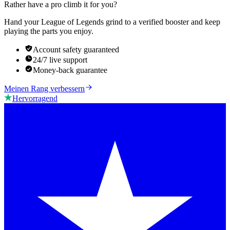
Rather have a pro climb it for you?
Hand your League of Legends grind to a verified booster and keep
playing the parts you enjoy.
Account safety guaranteed
24/7 live support
Money-back guarantee
Meinen Rang verbessern
Hervorragend