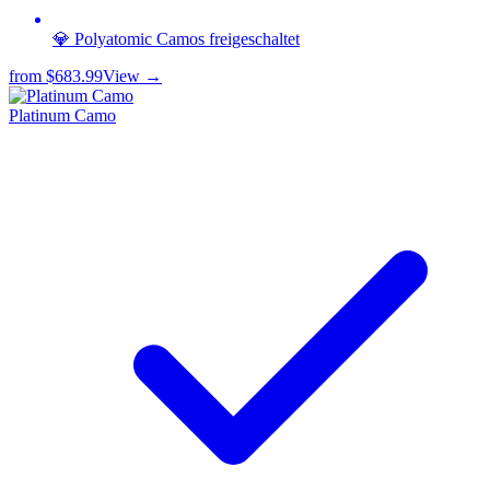
💎 Polyatomic Camos freigeschaltet
from
$683.99
View →
Platinum Camo