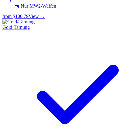
🔫 Nur MW2-Waffen
from
$100.79
View →
Gold-Tarnung