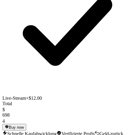
Live-Stream
+$12.00
Total
$
698
4
Buy now
Schnelle Kaufabwicklung
Verifizierte Profis
Geld-zurück