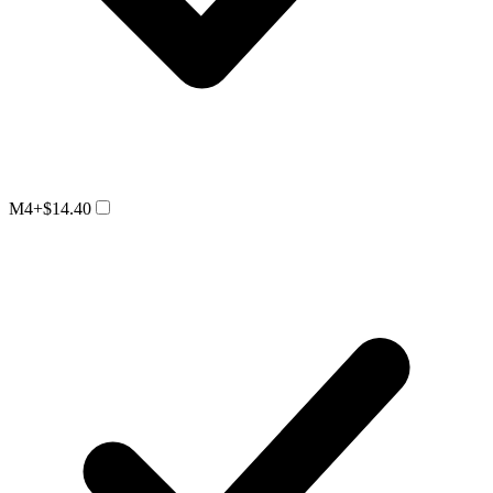
M4
+$14.40