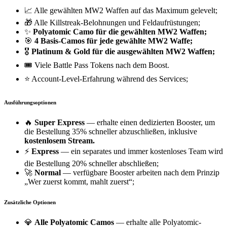
📈 Alle gewählten MW2 Waffen auf das Maximum gelevelt;
🎁 Alle Killstreak-Belohnungen und Feldaufrüstungen;
✨
Polyatomic Camo
für die gewählten MW2 Waffen;
🎯
4 Basis-Camos für jede gewählte MW2 Waffe;
🎖️
Platinum
&
Gold
für die ausgewählten MW2 Waffen;
🎟️ Viele Battle Pass Tokens nach dem Boost.
⭐ Account-Level-Erfahrung während des Services;
Ausführungsoptionen
🔥
Super Express
— erhalte einen dedizierten Booster, um
die Bestellung 35% schneller abzuschließen, inklusive
kostenlosem Stream.
⚡
Express
— ein separates und immer kostenloses Team wird
die Bestellung 20% schneller abschließen;
🚀
Normal
— verfügbare Booster arbeiten nach dem Prinzip
„Wer zuerst kommt, mahlt zuerst“;
Zusätzliche Optionen
💎
Alle Polyatomic Camos
— erhalte alle Polyatomic-