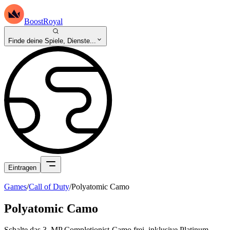
BoostRoyal
Finde deine Spiele, Dienste...
Eintragen
Games
/
Call of Duty
/
Polyatomic Camo
Polyatomic Camo
Schalte das 3. MP Completionist-Camo frei, inklusive Platinum