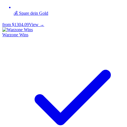
💰 Spare dein Gold
from
$1304.09
View →
Warzone Wins