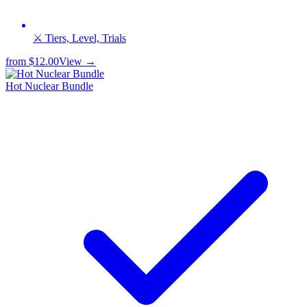
⚔️ Tiers, Level, Trials
from
$12.00
View →
Hot Nuclear Bundle