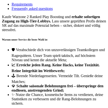
Requirements
Frequently asked questions
Kaufe Warzone 2 Ranked Play Boosting und
erhalte sofortigen
Zugang zu High-Tier-Lobbys.
Lass unsere geprüften Profis deinen
SR auf das maximale Potenzial heben – sicher, diskret und völlig
stressfrei.
Warum unser Service die beste Wahl ist
🛡️ Verabschiede dich von unzuverlässigen Teamkollegen und
Ragequittern. Unser Team spielt taktisch, auf höchstem
Niveau und kennt die aktuelle Meta;
📈 Erreiche jeden Rang. Keine Hacks, keine Toxizität.
Reine Integrität im Wettbewerb;
🕹️ Beende Niederlagenserien. Vermeide Tilt. Genieße deine
Matches;
💎
Schalte saisonale Belohnungen frei – überspringe den
endlosen, anstrengenden Grind;
✨ Nutze die Chance, kosmetische Items zu verdienen, deine
Statistiken zu verbessern und dir Rang-Belohnungen zu
sichern.