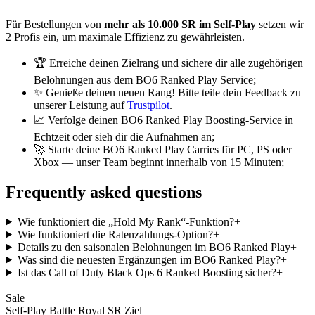
Für Bestellungen von
mehr als 10.000 SR im Self-Play
setzen wir
2 Profis ein, um maximale Effizienz zu gewährleisten.
🏆 Erreiche deinen Zielrang und sichere dir alle zugehörigen
Belohnungen aus dem BO6 Ranked Play Service;
✨ Genieße deinen neuen Rang! Bitte teile dein Feedback zu
unserer Leistung auf
Trustpilot
.
📈 Verfolge deinen BO6 Ranked Play Boosting-Service in
Echtzeit oder sieh dir die Aufnahmen an;
🚀 Starte deine BO6 Ranked Play Carries für PC, PS oder
Xbox — unser Team beginnt innerhalb von 15 Minuten;
Frequently asked questions
Wie funktioniert die „Hold My Rank“-Funktion?
+
Wie funktioniert die Ratenzahlungs-Option?
+
Details zu den saisonalen Belohnungen im BO6 Ranked Play
+
Was sind die neuesten Ergänzungen im BO6 Ranked Play?
+
Ist das Call of Duty Black Ops 6 Ranked Boosting sicher?
+
Sale
Self-Play Battle Royal SR Ziel