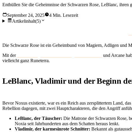
Enthüllen Sie die Geheimnisse der Schwarzen Rose, LeBlanc, ihren 
September 24, 2025
4 Min. Lesezeit
Artikelinhalt
(
5
)
Stärke ist alles in Noxus. Doch hinter der eisernen Faust der
T
Die Schwarze Rose ist ein Geheimbund von Magiern, Adligen und Meu
Mit der
Erweiterung der Überlieferung von Runeterra
und Arcane habe
vielleicht ganz Runeterra.
LeBlanc, Vladimir und der Beginn d
Bevor Noxus existierte, war es ein Reich aus zersplittertem Land, d
Rebellion dagegen, mit zwei Hauptcharakteren, die den Angriff anfüh
LeBlanc, der Täuscher:
Die Matrone der Schwarzen Rose, bekan
Noxia seit Jahrhunderten aus dem Schatten heraus lenkt.
Vladimir, der karmesinrote Schnitter:
Bekannt als gutausseh