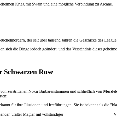
geheimen Krieg mit Swain und eine mögliche Verbindung zu Arcane.
rifarix
und den Mauern der
Unsterblichen Bastion
lauert eine a
chelmördern, der seit über tausend Jahren die Geschicke des League 
n sich die Dinge jedoch geändert, und das Verständnis dieser geheime
er Schwarzen Rose
as von zerstrittenen Noxii-Barbarenstämmen und schließlich von
Mordek
rten:
nt für ihre Illusionen und Irreführungen. Sie ist bekannt als die "bla
ender, uralter Magier mit vollständiger
Beherrschung der Blutmagie
. V