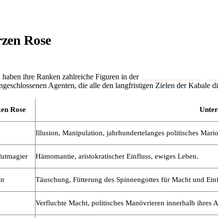
rzen Rose
 haben ihre Ranken zahlreiche Figuren in der
Geschichte von League 
geschlossenen Agenten, die alle den langfristigen Zielen der Kabale di
zen Rose
Unter
Illusion, Manipulation, jahrhundertelanges politisches Mario
lutmagier
Hämomantie, aristokratischer Einfluss, ewiges Leben.
in
Täuschung, Fütterung des Spinnengottes für Macht und Einf
Verfluchte Macht, politisches Manövrieren innerhalb ihres 