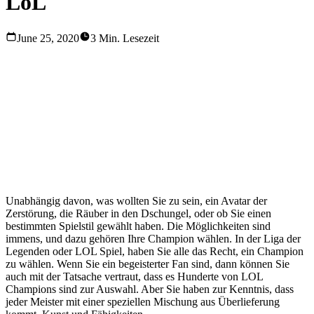
LoL
June 25, 2020
3 Min. Lesezeit
League of Legends oder LOL ist eines der beliebtesten
Online-Spiele in diesen Tagen, dass im Wesentlichen das
Interesse und die Aufmerksamkeit von vielen Spielern
weltweit begeistert. Es gibt viele spannende Aspekte dieses
Spiels und zahlreiche Aktivitäten mit ihm verbunden, und
eine davon ist ein Champion zu wählen.
Unabhängig davon, was wollten Sie zu sein, ein Avatar der
Zerstörung, die Räuber in den Dschungel, oder ob Sie einen
bestimmten Spielstil gewählt haben. Die Möglichkeiten sind
immens, und dazu gehören Ihre Champion wählen. In der Liga der
Legenden oder LOL Spiel, haben Sie alle das Recht, ein Champion
zu wählen. Wenn Sie ein begeisterter Fan sind, dann können Sie
auch mit der Tatsache vertraut, dass es Hunderte von LOL
Champions sind zur Auswahl. Aber Sie haben zur Kenntnis, dass
jeder Meister mit einer speziellen Mischung aus Überlieferung