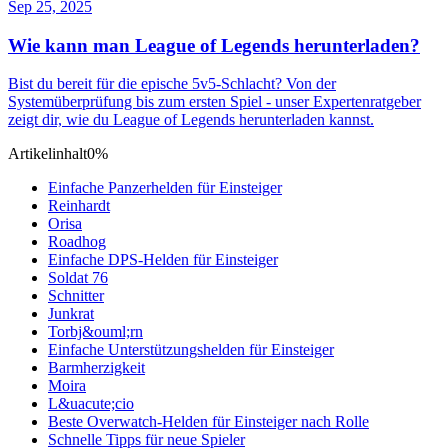
Sep 25, 2025
Wie kann man League of Legends herunterladen?
Bist du bereit für die epische 5v5-Schlacht? Von der
Systemüberprüfung bis zum ersten Spiel - unser Expertenratgeber
zeigt dir, wie du League of Legends herunterladen kannst.
Artikelinhalt
0%
Einfache Panzerhelden für Einsteiger
Reinhardt
Orisa
Roadhog
Einfache DPS-Helden für Einsteiger
Soldat 76
Schnitter
Junkrat
Torbj&ouml;rn
Einfache Unterstützungshelden für Einsteiger
Barmherzigkeit
Moira
L&uacute;cio
Beste Overwatch-Helden für Einsteiger nach Rolle
Schnelle Tipps für neue Spieler