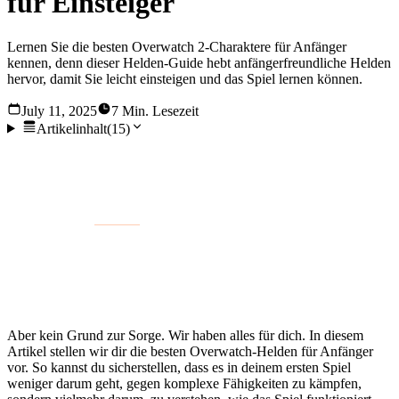
für Einsteiger
Lernen Sie die besten Overwatch 2-Charaktere für Anfänger
kennen, denn dieser Helden-Guide hebt anfängerfreundliche Helden
hervor, damit Sie leicht einsteigen und das Spiel lernen können.
July 11, 2025
7 Min. Lesezeit
Artikelinhalt
(
15
)
Du hast Overwatch verpasst, willst aber einen Vorgeschmack
auf Overwatch 2 bekommen? Das ist ein kluger Schachzug;
den richtigen
Helden
für den Job auszuwählen ist ein guter
Weg, um anzufangen. Aber bei einem Roster voller
einzigartiger Persönlichkeiten und Fähigkeiten kann es
verwirrend sein, herauszufinden, wen man wählen soll.
Aber kein Grund zur Sorge. Wir haben alles für dich. In diesem
Artikel stellen wir dir die besten Overwatch-Helden für Anfänger
vor. So kannst du sicherstellen, dass es in deinem ersten Spiel
weniger darum geht, gegen komplexe Fähigkeiten zu kämpfen,