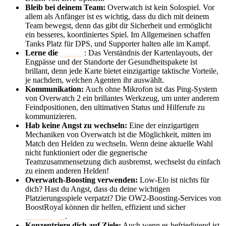
Bleib bei deinem Team:
Overwatch ist kein Solospiel. Vor
allem als Anfänger ist es wichtig, dass du dich mit deinem
Team bewegst, denn das gibt dir Sicherheit und ermöglicht
ein besseres, koordiniertes Spiel. Im Allgemeinen schaffen
Tanks Platz für DPS, und Supporter halten alle im Kampf.
Lerne die
Karten
: Das Verständnis der Kartenlayouts, der
Engpässe und der Standorte der Gesundheitspakete ist
brillant, denn jede Karte bietet einzigartige taktische Vorteile,
je nachdem, welchen Agenten ihr auswählt.
Kommunikation:
Auch ohne Mikrofon ist das Ping-System
von Overwatch 2 ein brillantes Werkzeug, um unter anderem
Feindpositionen, den ultimativen Status und Hilferufe zu
kommunizieren.
Hab keine Angst zu wechseln:
Eine der einzigartigen
Mechaniken von Overwatch ist die Möglichkeit, mitten im
Match den Helden zu wechseln. Wenn deine aktuelle Wahl
nicht funktioniert oder die gegnerische
Teamzusammensetzung dich ausbremst, wechselst du einfach
zu einem anderen Helden!
Overwatch-Boosting verwenden:
Low-Elo ist nichts für
dich? Hast du Angst, dass du deine wichtigen
Platzierungsspiele verpatzt? Die OW2-Boosting-Services von
BoostRoyal können dir helfen, effizient und sicher
aufzusteigen
.
Konzentriere dich auf Ziele:
Auch wenn es befriedigend ist,