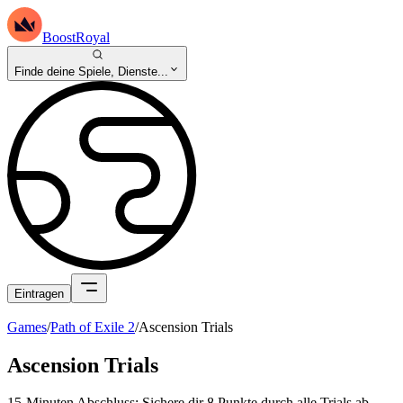
BoostRoyal
Finde deine Spiele, Dienste...
Eintragen
Games
/
Path of Exile 2
/
Ascension Trials
Ascension Trials
15-Minuten Abschluss: Sichere dir 8 Punkte durch alle Trials ab