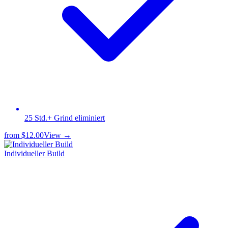
25 Std.+ Grind eliminiert
from
$12.00
View →
Individueller Build