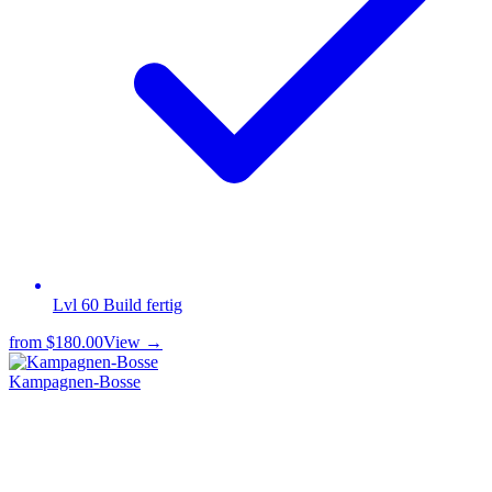
Lvl 60 Build fertig
from
$180.00
View →
Kampagnen-Bosse