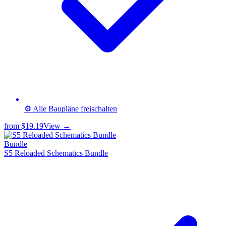
⚙️ Alle Baupläne freischalten
from
$19.19
View →
Bundle
S5 Reloaded Schematics Bundle