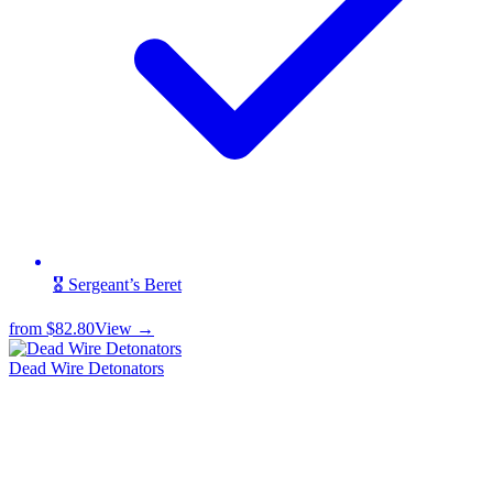
🎖️ Sergeant’s Beret
from
$82.80
View →
Dead Wire Detonators