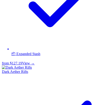
📦 Expanded Stash
from
$127.19
View →
Dark Aether Rifts