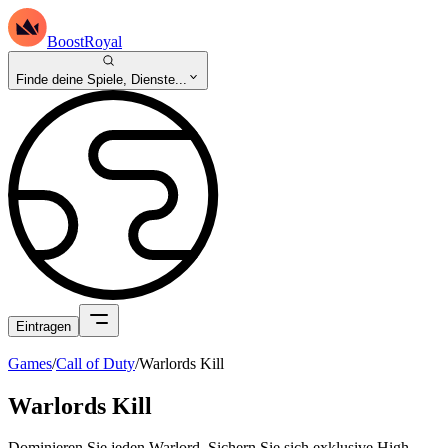
BoostRoyal
Finde deine Spiele, Dienste...
Eintragen
Games
/
Call of Duty
/
Warlords Kill
Warlords Kill
Dominieren Sie jeden Warlord. Sichern Sie sich exklusive High-