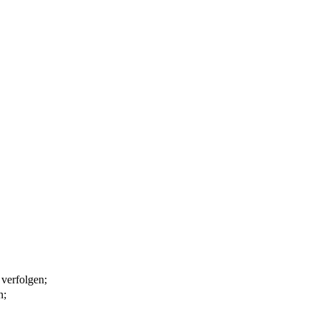
 verfolgen;
n;