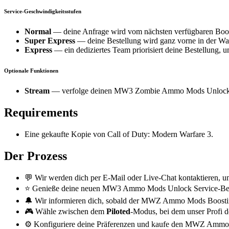
Service-Geschwindigkeitsstufen
Normal
— deine Anfrage wird vom nächsten verfügbaren Boost
Super Express
— deine Bestellung wird ganz vorne in der War
Express
— ein dediziertes Team priorisiert deine Bestellung, u
Optionale Funktionen
Stream
— verfolge deinen MW3 Zombie Ammo Mods Unlock Boo
Requirements
Eine gekaufte Kopie von Call of Duty: Modern Warfare 3.
Der Prozess
💬 Wir werden dich per E-Mail oder Live-Chat kontaktieren, um
⭐ Genieße deine neuen MW3 Ammo Mods Unlock Service-Belo
🔔 Wir informieren dich, sobald der MWZ Ammo Mods Boosting-S
🎮 Wähle zwischen dem
Piloted
-Modus, bei dem unser Profi d
⚙️ Konfiguriere deine Präferenzen und kaufe den MWZ Ammo