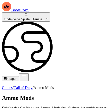
BoostRoyal
Finde deine Spiele, Dienste...
Eintragen
Games
/
Call of Duty
/
Ammo Mods
Ammo Mods
Schalte das Crafting von Ammo Mods frei. Sichere dir erstklassige A