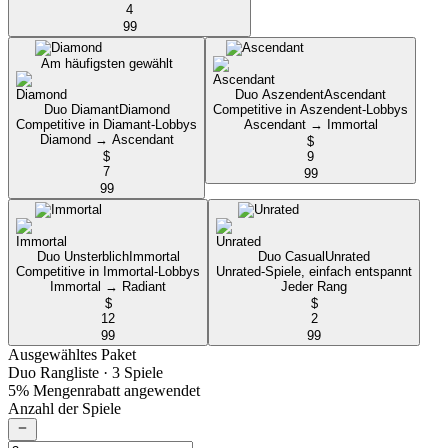
4
99
Am häufigsten gewählt
Duo Aszendent
Ascendant
Duo Diamant
Diamond
Competitive in Aszendent-Lobbys
Competitive in Diamant-Lobbys
Ascendant → Immortal
Diamond → Ascendant
$
$
9
7
99
99
Duo Unsterblich
Immortal
Duo Casual
Unrated
Competitive in Immortal-Lobbys
Unrated-Spiele, einfach entspannt
Immortal → Radiant
Jeder Rang
$
$
12
2
99
99
Ausgewähltes Paket
Duo Rangliste
· 3 Spiele
5% Mengenrabatt angewendet
Anzahl der Spiele