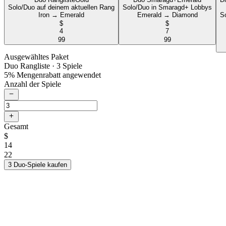
Solo/Duo auf deinem aktuellen Rang
Solo/Duo in Smaragd+ Lobbys
Iron → Emerald
Emerald → Diamond
S
$
$
4
7
99
99
Ausgewähltes Paket
Duo Rangliste
· 3 Spiele
5% Mengenrabatt angewendet
Anzahl der Spiele
Gesamt
$
14
22
3 Duo-Spiele kaufen