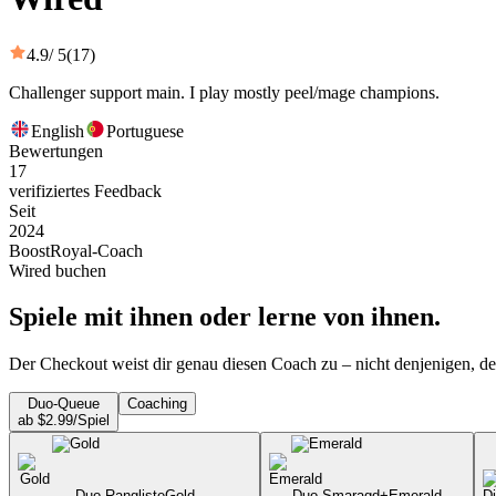
4.9
/ 5
(17)
Challenger support main. I play mostly peel/mage champions.
English
Portuguese
Bewertungen
17
verifiziertes Feedback
Seit
2024
BoostRoyal-Coach
Wired buchen
Spiele mit ihnen oder lerne von ihnen.
Der Checkout weist dir genau diesen Coach zu – nicht denjenigen, de
Duo-Queue
Coaching
ab $2.99/Spiel
Duo Rangliste
Gold
Duo Smaragd+
Emerald