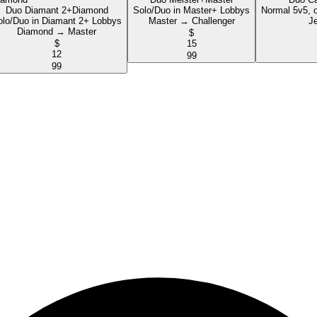
Duo Diamant 2+
Diamond
Solo/Duo in Master+ Lobbys
Normal 5v5, 
olo/Duo in Diamant 2+ Lobbys
Master → Challenger
J
Diamond → Master
$
$
15
12
99
99