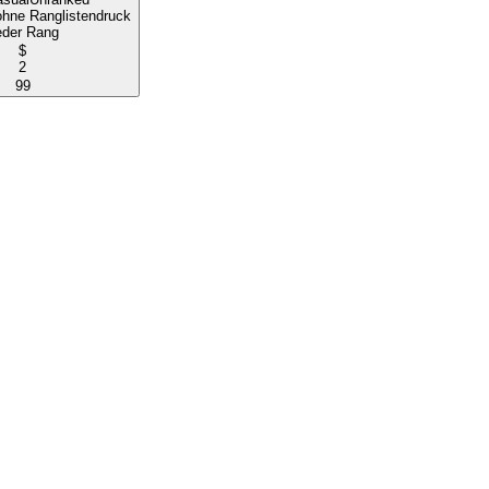
ohne Ranglistendruck
eder Rang
$
2
99