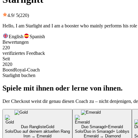
4.9
/ 5
(220)
Hello, I am Starlight and I am a booster who mainly performs his role
English
Spanish
Bewertungen
220
verifiziertes Feedback
Seit
2020
BoostRoyal-Coach
Starlightt buchen
Spiele mit ihnen oder lerne von ihnen.
Der Checkout weist dir genau diesen Coach zu – nicht denjenigen, de
Duo Rangliste
Gold
Duo Smaragd+
Emerald
Solo/Duo auf deinem aktuellen Rang
Solo/Duo in Smaragd+ Lobbys
Iron → Emerald
Emerald → Diamond
S