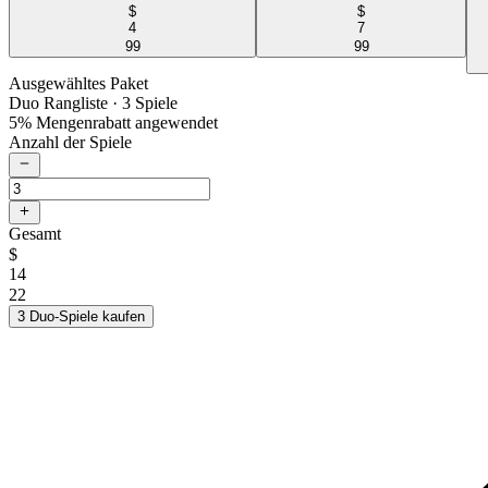
$
$
4
7
99
99
Ausgewähltes Paket
Duo Rangliste
· 3 Spiele
5% Mengenrabatt angewendet
Anzahl der Spiele
Gesamt
$
14
22
3 Duo-Spiele kaufen