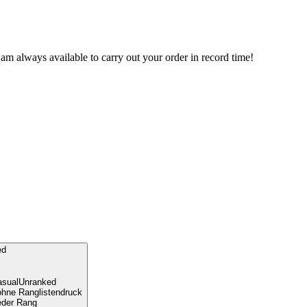
am always available to carry out your order in record time!
sual
Unranked
ohne Ranglistendruck
eder Rang