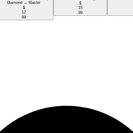
Diamond → Master
$
$
15
12
99
99