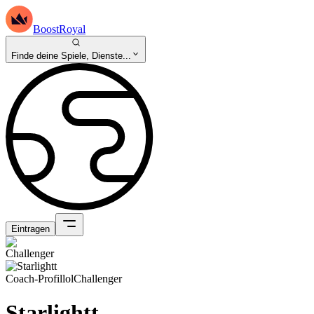
BoostRoyal
Finde deine Spiele, Dienste...
Eintragen
Coach-Profil
lol
Challenger
Starlightt