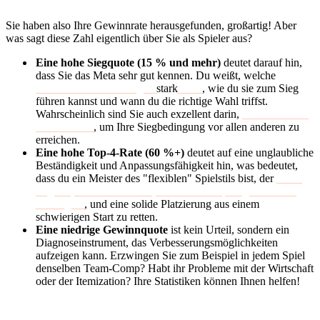
Sie haben also Ihre Gewinnrate herausgefunden, großartig! Aber
was sagt diese Zahl eigentlich über Sie als Spieler aus?
Eine hohe Siegquote (15 % und mehr)
deutet darauf hin,
dass Sie das Meta sehr gut kennen. Du weißt, welche
Teamzusammensetzungen
stark
sind
, wie du sie zum Sieg
führen kannst und wann du die richtige Wahl triffst.
Wahrscheinlich sind Sie auch exzellent darin,
Ihre Wirtschaft
zu verwalten
, um Ihre Siegbedingung vor allen anderen zu
erreichen.
Eine hohe Top-4-Rate (60 %+)
deutet auf eine unglaubliche
Beständigkeit und Anpassungsfähigkeit hin, was bedeutet,
dass du ein Meister des "flexiblen" Spielstils bist, der
in der
Lage ist, umzuschwenken, wenn dein ursprünglicher Plan
schief geht
, und eine solide Platzierung aus einem
schwierigen Start zu retten.
Eine niedrige Gewinnquote
ist kein Urteil, sondern ein
Diagnoseinstrument, das Verbesserungsmöglichkeiten
aufzeigen kann. Erzwingen Sie zum Beispiel in jedem Spiel
denselben Team-Comp? Habt ihr Probleme mit der Wirtschaft
oder der Itemization? Ihre Statistiken können Ihnen helfen!