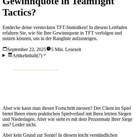
Gewinnquote in Teamfight
Tactics?
Entdecke deine versteckten TFT-Statistiken! In diesem Leitfaden
erfahren Sie, wie Sie Ihre Gewinnquote in TFT verfolgen und
nutzen können, um in der Rangliste aufzusteigen.
September 22, 2025
5 Min. Lesezeit
Artikelinhalt
(
7
)
Vom
ersten Karussellwurf
bis zum letzten Alles-oder-Nichts-
Wurf zählt in Teamfight Tactics jede Entscheidung.
Manchmal führen diese Entscheidungen zum Sieg, ein
anderes Mal zu einer frustrierenden Niederlage.
Aber wie kann man diesen Fortschritt messen? Der Client im Spiel
bietet Ihnen einen praktischen Spielverlauf mit Ihren letzten Siegen
und Niederlagen. Aber wie sieht es mit dem Prozentsatz Ihrer Siege
aus? Leider nicht.
Aber kein Grund zur Sorge! In diesem leicht verständlichen