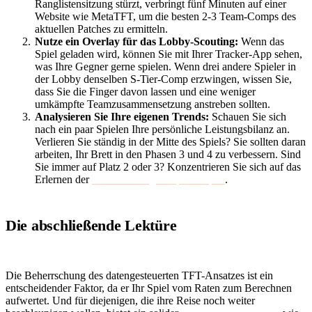
Ranglistensitzung stürzt, verbringt fünf Minuten auf einer
Website wie MetaTFT, um die besten 2-3 Team-Comps des
aktuellen Patches zu ermitteln.
Nutze ein Overlay für das Lobby-Scouting:
Wenn das
Spiel geladen wird, können Sie mit Ihrer Tracker-App sehen,
was Ihre Gegner gerne spielen. Wenn drei andere Spieler in
der Lobby denselben S-Tier-Comp erzwingen, wissen Sie,
dass Sie die Finger davon lassen und eine weniger
umkämpfte Teamzusammensetzung anstreben sollten.
Analysieren Sie Ihre eigenen Trends:
Schauen Sie sich
nach ein paar Spielen Ihre persönliche Leistungsbilanz an.
Verlieren Sie ständig in der Mitte des Spiels? Sie sollten daran
arbeiten, Ihr Brett in den Phasen 3 und 4 zu verbessern. Sind
Sie immer auf Platz 2 oder 3? Konzentrieren Sie sich auf das
Erlernen der
Positionierung im späten Spiel
.
Die abschließende Lektüre
Die Beherrschung des datengesteuerten TFT-Ansatzes ist ein
entscheidender Faktor, da er Ihr Spiel vom Raten zum Berechnen
aufwertet. Und für diejenigen, die ihre Reise noch weiter