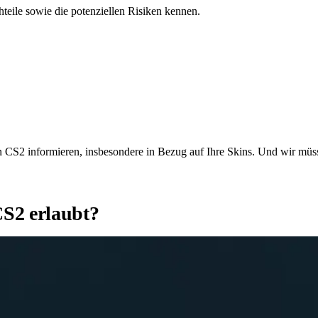
teile sowie die potenziellen Risiken kennen.
r Welt von Counter-Strike, und jetzt, da die CS2 (Counter-Strik
ert bist und auf einem Account in einer niedrigeren Liga spiels
hlüsselfrage ist hier, ob Schlümpfen sicher ist, wenn man einen 
 CS2 informieren, insbesondere in Bezug auf Ihre Skins. Und wir müsse
CS2 erlaubt?