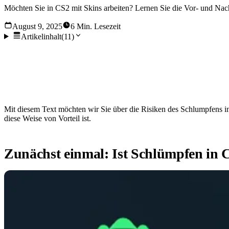
Möchten Sie in CS2 mit Skins arbeiten? Lernen Sie die Vor- und Nach
August 9, 2025
6 Min. Lesezeit
Artikelinhalt
(
11
)
Smurfing ist schon seit geraumer Zeit ein heikles Thema in de
Die Frage, ob Smurfing etwas für dich ist, ob du hochqualifizi
hat das Interesse vieler geweckt und tut es immer noch. Die Sc
Mit diesem Text möchten wir Sie über die Risiken des Schlumpfens in
diese Weise von Vorteil ist.
Zunächst einmal: Ist Schlümpfen in 