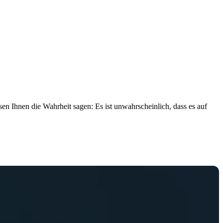
e 2)-Phase gekommen ist, ist die Diskussion heißer denn je.
t, oder ob du versuchst, einem unerfahrenen Freund zu helfen,
Skin spielt.
n Ihnen die Wahrheit sagen: Es ist unwahrscheinlich, dass es auf