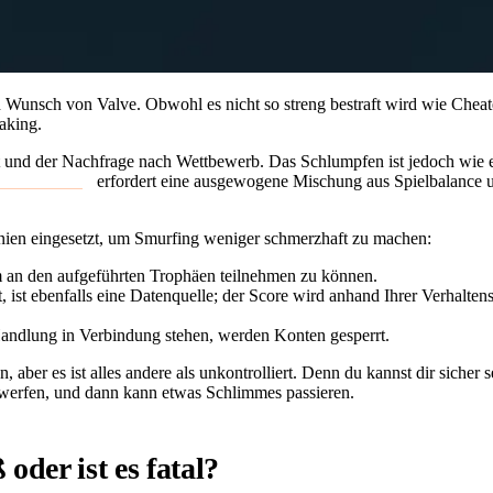
 Wunsch von Valve. Obwohl es nicht so streng bestraft wird wie Cheate
aking.
 und der Nachfrage nach Wettbewerb. Das Schlumpfen ist jedoch wie ein
Matchmaking
erfordert eine ausgewogene Mischung aus Spielbalance u
nien eingesetzt, um Smurfing weniger schmerzhaft zu machen:
 an den aufgeführten Trophäen teilnehmen zu können.
nt, ist ebenfalls eine Datenquelle; der Score wird anhand Ihrer Verhal
n Handlung in Verbindung stehen, werden Konten gesperrt.
, aber es ist alles andere als unkontrolliert. Denn du kannst dir siche
werfen, und dann kann etwas Schlimmes passieren.
der ist es fatal?