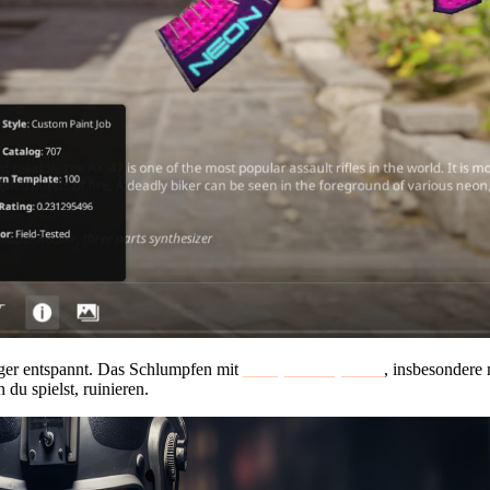
iger entspannt. Das Schlumpfen mit
CS2 (CS:GO) Skins
, insbesondere 
du spielst, ruinieren.