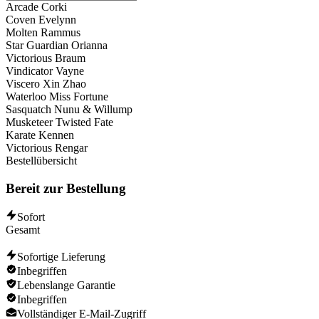
Arcade Corki
Jarvan IV
Coven Evelynn
Jax
Molten Rammus
Jayce
Star Guardian Orianna
Jhin
Victorious Braum
Kai'Sa
Vindicator Vayne
Karthus
Viscero Xin Zhao
Kassadin
Waterloo Miss Fortune
Katarina
Sasquatch Nunu & Willump
Kayn
Musketeer Twisted Fate
Kindred
Karate Kennen
LeBlanc
Victorious Rengar
Lee Sin
Bestellübersicht
Leona
Lucian
Bereit zur Bestellung
Lulu
Lux
Malphite
Sofort
Master Yi
Gesamt
Mel
Miss Fortune
Sofortige Lieferung
Mordekaiser
Inbegriffen
Morgana
Lebenslange Garantie
Naafiri
Inbegriffen
Nami
Vollständiger E-Mail-Zugriff
Nasus