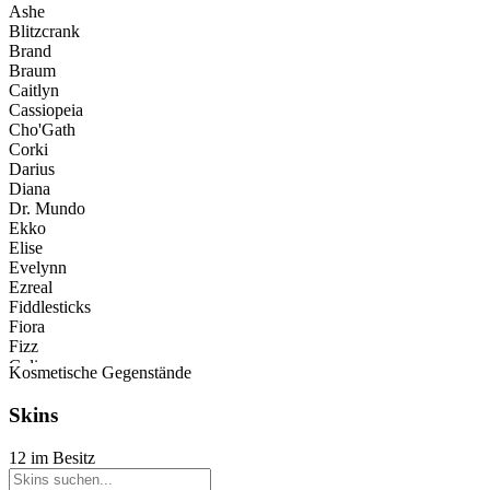
Ashe
Blitzcrank
Brand
Braum
Caitlyn
Cassiopeia
Cho'Gath
Corki
Darius
Diana
Dr. Mundo
Ekko
Elise
Evelynn
Ezreal
Fiddlesticks
Fiora
Fizz
Galio
Kosmetische Gegenstände
Garen
Graves
Skins
Hecarim
Illaoi
12 im Besitz
Irelia
Janna