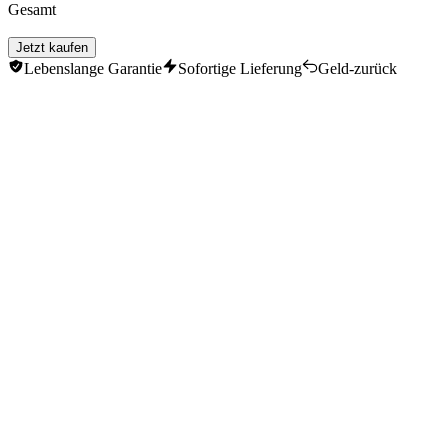
Gesamt
Trundle
Tryndamere
Jetzt kaufen
Udyr
Lebenslange Garantie
Sofortige Lieferung
Geld-zurück
Varus
Vayne
Veigar
Vi
Viego
Volibear
Warwick
Xerath
Xin Zhao
Yasuo
Yone
Yunara
Yuumi
Zaahen
Zed
Zilean
Zoe
Gnar
Olaf
Camille
Gangplank