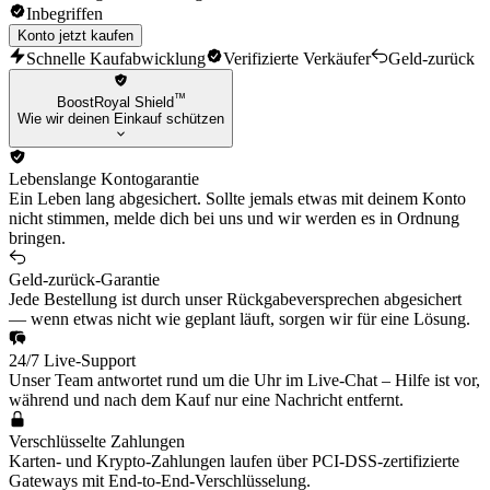
Inbegriffen
Neeko
Nocturne
Konto jetzt kaufen
Nunu & Willump
Schnelle Kaufabwicklung
Verifizierte Verkäufer
Geld-zurück
Orianna
Pantheon
™
BoostRoyal Shield
Poppy
Wie wir deinen Einkauf schützen
Qiyana
Rammus
Rek'Sai
Lebenslange Kontogarantie
Rumble
Ein Leben lang abgesichert. Sollte jemals etwas mit deinem Konto
Sejuani
nicht stimmen, melde dich bei uns und wir werden es in Ordnung
Sett
bringen.
Shaco
Sion
Geld-zurück-Garantie
Sivir
Jede Bestellung ist durch unser Rückgabeversprechen abgesichert
Skarner
— wenn etwas nicht wie geplant läuft, sorgen wir für eine Lösung.
Smolder
Sona
24/7 Live-Support
Soraka
Unser Team antwortet rund um die Uhr im Live-Chat – Hilfe ist vor,
Sylas
während und nach dem Kauf nur eine Nachricht entfernt.
Syndra
Taliyah
Verschlüsselte Zahlungen
Taric
Karten- und Krypto-Zahlungen laufen über PCI-DSS-zertifizierte
Teemo
Gateways mit End-to-End-Verschlüsselung.
Tristana