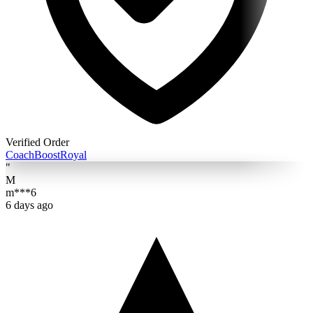
Verified Order
Coach
BoostRoyal
"
M
m***6
6 days ago