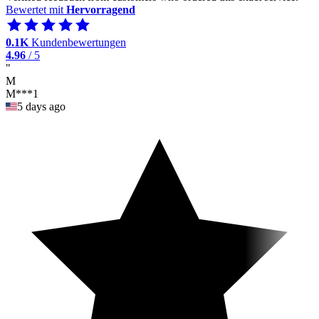
Bewertet mit
Hervorragend
0.1K
Kundenbewertungen
4.96
/ 5
"
M
M***1
5 days ago