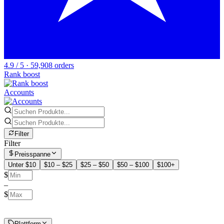
4.9 / 5 · 59,908 orders
Rank boost
Accounts
Filter
Filter
Preisspanne
Unter $10
$10 – $25
$25 – $50
$50 – $100
$100+
$
–
$
Plattform