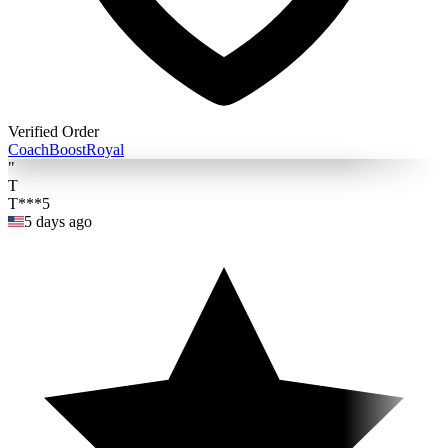
Verified Order
Coach
BoostRoyal
"
T
T***5
5 days ago