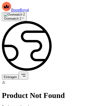
BoostRoyal
Overwatch 2
Eintragen
⚠️
Product Not Found